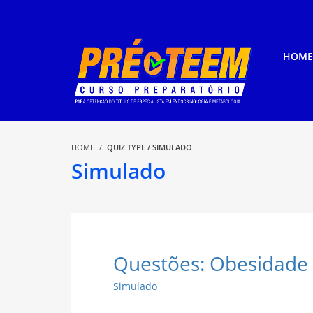
HOME
HOME
QUIZ TYPE / SIMULADO
Simulado
Questões: Obesidade 
Simulado