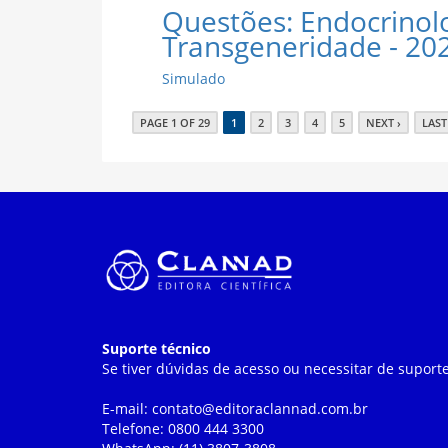
Questões: Endocrinolo
Transgeneridade - 20
Simulado
PAGE 1 OF 29
1
2
3
4
5
NEXT ›
LAST
Suporte técnico
Se tiver dúvidas de acesso ou necessitar de suporte
E-mail: contato@editoraclannad.com.br
Telefone: 0800 444 3300