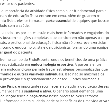
-estar dos pacientes.
a importância da atividade física como pilar fundamental para a
sionais de educação física entram em cena. Além de guiarem os
to físico, eles se tornaram
parte essencial
de equipes que busc
dado com a saúde.
 a todos, os pacientes estão mais bem informados e engajados do
es buscam soluções completas, que considerem não apenas o corpo
exto, o profissional de educação física não só prescreve exercícios,
, como o endocrinologista e o nutricionista, formando uma equipe
r geral
do paciente.
ível no campo do EndoEsporte, onde os benefícios de uma prática
o especializado em
endocrinologia esportiva
. A parceria entre
as em endocrinologia permite traçar estratégias personalizadas que
rmônios
e
outras variáveis individuais
. Isso não só maximiza os
 a prevenção e o gerenciamento de desequilíbrios hormonais.
ção Física
, é importante reconhecer e aplaudir a dedicação desses
a uma vida mais
saudável e ativa
. O cenário atual demanda uma
 educação física é
peça-chave
nesse processo. Seus esforços
 informada e bem cuidada, onde os benefícios de uma vida ativa 