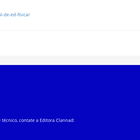
l-de-ed-fisica/
 técnico, contate a Editora Clannad: