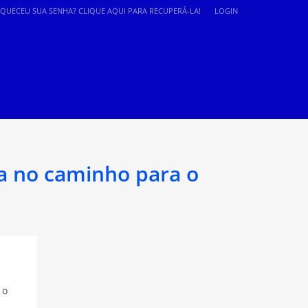
SQUECEU SUA SENHA? CLIQUE AQUI PARA RECUPERÁ-LA!
LOGIN
ca no caminho para o
 o