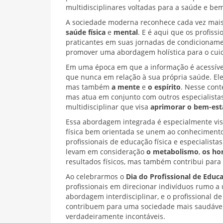
multidisciplinares voltadas para a saúde e bem
A sociedade moderna reconhece cada vez mais 
saúde física
e
mental
. E é aqui que os profis
praticantes em suas jornadas de condicionamen
promover uma abordagem holística para o cui
Em uma época em que a informação é acessível
que nunca em relação à sua própria saúde. El
mas também
a
mente
e
o espírito
. Nesse cont
mas atua em conjunto com outros especialistas
multidisciplinar que visa
aprimorar o bem-esta
Essa abordagem integrada é especialmente vis
física bem orientada se unem ao conheciment
profissionais de educação física e especialist
levam em consideração
o metabolismo
,
os ho
resultados físicos, mas também contribui para
Ao celebrarmos o
Dia do Profissional de Educa
profissionais em direcionar indivíduos rumo 
abordagem interdisciplinar, e o profissional de
contribuem para uma sociedade mais saudável,
verdadeiramente incontáveis.